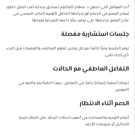
أحد العوامل التي تجعل د. سهام العاكوم تستحق بجدارة لقب افضل دكتور
لعلاج العقم في الدمام هو إدراكها الكامل لأهمية الجانب النفسي في
علاج العقم، وحرصها على توفير بيئة داعمة للمريضة وزوجها.
جلسات استشارية مفصلة
توفر الطبيبة وقتًا كافيًا مع كل زوجين لفهم المخاوف والتوقعات قبل البدء
بأي إجراء طبي.
التفاعل العاطفي مع الحالات
تمتلك أسلوبًا إنسانيًا راقيًا في التعامل، يبعث الطمأنينة والثقة في
النفوس.
الدعم أثناء الانتظار
تُقدّم التوجيه والمساندة في أصعب لحظات الرحلة، مثل انتظار نتيجة
التحاليل أو فحوصات الأجنة.