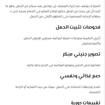
التميّز لا يتوقف عند إجراء العملية، بل يتواصل بعد سماع خبر الحمل، وهو ما
يُثبت أن من يبحث عن افضل دكتور لعلاج العقم في الدمام سيجد لدى د.
سهام الرعاية المستمرة حتى الشهور الأولى من الحمل.
فحوصات تثبيت الحمل
تُجري الطبيبة فحوصات دقيقة لمراقبة مستوى هرمون الحمل
والبروجسترون.
تصوير جنيني مبكر
لمتابعة نبض الجنين وموقع انغراسه في الرحم بدقة عالية.
دعم غذائي ونفسي
تقدم توجيهات للحفاظ على الحمل، سواء من حيث التغذية أو الراحة
النفسية.
تقييمات دورية