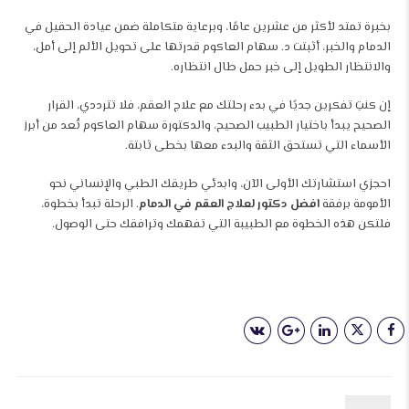
بخبرة تمتد لأكثر من عشرين عامًا، وبرعاية متكاملة ضمن عيادة الحقيل في
الدمام والخبر، أثبتت د. سهام العاكوم قدرتها على تحويل الألم إلى أمل،
والانتظار الطويل إلى خبر حمل طال انتظاره.
إن كنتِ تفكرين جديًا في بدء رحلتك مع علاج العقم، فلا تترددي، القرار
الصحيح يبدأ باختيار الطبيب الصحيح، والدكتورة سهام العاكوم تُعد من أبرز
الأسماء التي تستحق الثقة والبدء معها بخطى ثابتة.
احجزي استشارتك الأولى الآن، وابدئي طريقك الطبي والإنساني نحو
الأمومة برفقة
افضل دكتور لعلاج العقم في الدمام
. الرحلة تبدأ بخطوة،
فلتكن هذه الخطوة مع الطبيبة التي تفهمك وترافقك حتى الوصول.