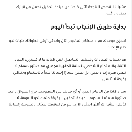
عشرات القصص الناجحة التي خرجت من عيادة الحقيل تجعل من قرارك
خطوة واثقة.
بداية طريق الإنجاب تبدأ اليوم
احجزي موعدك مع د. سهام العاكوم الآن وابدئي أولى خطواتك بثبات نحو
حلم الإنجاب.
قد تتشابه العيادات وتختلف التفاصيل، لكن هناك ما لا يُشترى: الخبرة،
الثقة، والاهتمام الشخصي،
تكلفة الحقن المجهري مع دكتور سهام
لا
تعني مجرد إجراء طبي، بل تعني مسارًا إنسانيًا يبدأ بالاستماع وينتهي
بفرحة لا تُنسى.
سواء كنتِ من الدمام، الخبر، أو أي مدينة في السعودية، فإن العنوان واحد:
دكتورة سهام العاكوم – عيادة الحقيل – رفيقة حلمك نحو الأمومة، لا
تؤجلي مشوارك أكثر، ابدئي الآن… مع من تفهمك طبيًا… وتحتويك إنسانيًا.