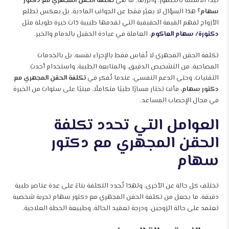
تبدأ الأسئلة بالظهور، وأبرزها: ما هي
تكلفة الحقن المجهري مع دكتور
سهام
؟ هذا السؤال لا يعبّر فقط عن الجوانب المادية، بل يعكس تطلع
الأزواج لفهم القيمة الحقيقية التي تقدمها طبيبة ذات خبرة طويلة مثل
دكتورة/ سهام العاكوم
، العاملة في عيادة الحقيل بالدمام والخبر.
تكلفة الحقن المجهري لا تُقاس فقط بالإجراء نفسه، بل بالخدمات
المصاحبة، من التشخيص الدقيق، والمتابعة الطبية، واستخدام أحدث
التقنيات، وحتى الدعم النفسي، عندما تُفكر في
تكلفة الحقن المجهري مع
دكتور سهام،
فأنت تختار مسارًا طبيًا متكاملًا، مبنيًا على سنوات من الخبرة
في مجال الإخصاب المساعد.
العوامل التي تحدد تكلفة
الحقن المجهري مع دكتور
سهام
تختلف كل حالة عن الأخرى، ولهذا تُحدد التكلفة بناءً على عدة عناصر طبية
دقيقة، ما يجعل من تكلفة الحقن المجهري مع دكتور سهام تجربة شخصية
تعتمد على حالة الزوجين، ودرجة تعقيد الحالة، وطبيعة الخطة العلاجية.