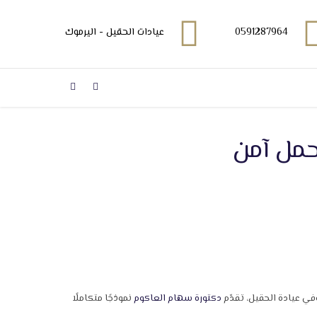
0591287964
عيادات الحقيل - اليرموك
حمل آمن
في عيادة الحقيل، تقدّم
دكتورة سهام العاكوم
نموذجًا متكاملًا