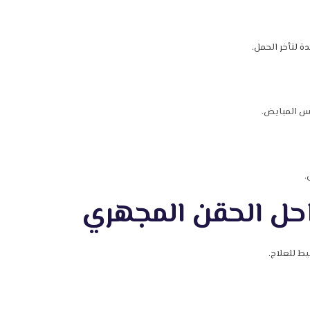
ة لتأخر الحمل.
س المبايض.
.
احل الحقن المجهري
يط للعلاج.