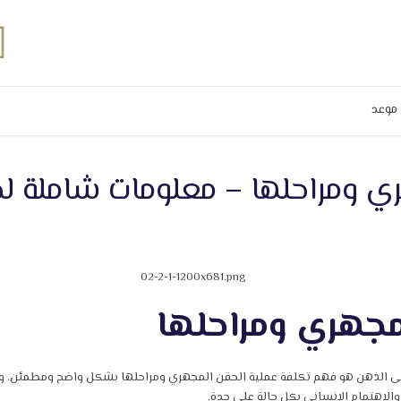
موعد
ري ومراحلها – معلومات شاملة ل
مجهري ومراحلها
در إلى الذهن هو فهم تكلفة عملية الحقن المجهري ومراحلها بشكل واضح ومطمئن، و
 والاهتمام الإنساني بكل حالة على حدة.