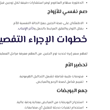
الدكتورة سهام العاكوم توفر استشارات دقيقة لكل زوجين قبل ب
دعم نفسي للأزواج
الاطمئنان على صحة الجنين يعزز الحالة النفسية للأم.
يقلل التوتر والقلق المرتبط بالحمل و
تأخر الإنجاب
.
خطوات الإجراء التفصيل
لفهم سعر إبرة تحديد نوع الجنين، من المهم معرفة مراحل العملية
تحضير الأم
فحوصات طبية شاملة تشمل التحاليل الهرمونية.
تقييم شامل لصحة الرحم والمبايض.
جمع البويضات
استخراج البويضات من المبايض بعناية ودقة عالية.
استخدام تقنيات حديثة لتقليل أي مضاعفات.