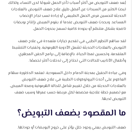
يُعد ضعف التبويض من أكثر أسباب تأخر الحمل شيوعًا لدى النساء، ولذلك
تبحث الكثير من السيدات عن أفضل طرق علاج ضعف التبويض بالعلاجات
الحديثة لتحسين فرص الحمل الطبيعي أو زيادة نسب نجاح الإخصاب
المساعد. ويحدث ضعف التبويض عندما لا يقوم المبيض بإنتاج بويضات
ناضجة بشكل منتظم أو بجودة كافية تسمح بحدوث الحمل.
لقد ساهم التطور الطبي في تقديم خيارات متعددة في علاج ضعف
التبويض بالعلاجات الحديثة تشمل الأدوية الهرمونية، وتقنيات التنشيط
المتقدمة، وتحسين نمط الحياة، بالإضافة إلى برامج الحقن المجهري
وأطفال الأنابيب للحالات التي تحتاج إلى تدخلات أكثر تخصصًا.
وفي عيادة الحقيل بمدينة الدمام داخل السعودية، تعتمد الدكتورة سهام
العاكوم على أحدث البروتوكولات الطبية في علاج ضعف التبويض
بالعلاجات الحديثة من خلال تقييم شامل للحالة الهرمونية وصحة المبيض،
مع تصميم خطة علاجية مخصصة لكل مريضة حسب عمرها وسبب ضعف
التبويض لديها.
ما المقصود بضعف التبويض؟
ضعف التبويض يعني وجود خلل يؤثر على خروج البويضات أو جودتها.