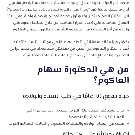
عندما تمر المرأة بتجربة الحمل أو تواجه مشكلات صحية نسائية دقيقة، فإن
أول ما يخطر ببالها هو: “وين ألقى دكتوره نساء وولاده شاطره ب الدمام”؟
لأن الاختيار الصحيح للطبيبة هو أول خطوة نحو تجربة صحية وآمنة، وفي هذا
المقال نساعدكِ على اتخاذ القرار المناسب من خلال تسليط الضوء على
واحدة من أبرز الطبيبات في المنطقة الشرقية: الدكتورة سهام العاكوم.
بفضل خبرتها الواسعة التي تتجاوز 20 عامًا في مجالات النساء والتوليد،
تُعد د. سهام العاكوم من أفضل من يمكنهن مساعدتك في جميع مراحل
الحمل والولادة، بالإضافة إلى تقديم الرعاية الشاملة لصحة المرأة.
من هي الدكتورة سهام
العاكوم؟
خبرة تفوق 20 عامًا في طب النساء والولادة
بدأت مسيرتها الطبية منذ أكثر من عقدين، وتدرجت في أهم
المستشفيات والمراكز المتخصصة.
عملت في أقسام الولادة والعمليات القيصرية والحالات النسائية الحرجة.
إشراف مباشر على كل حالة