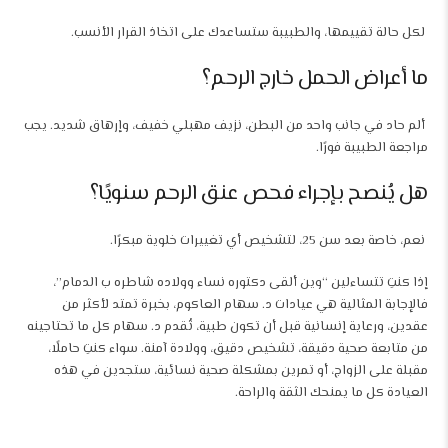
لكل حالة تقييمها، والطبيبة ستساعدك على اتخاذ القرار الأنسب.
ما أعراض الحمل خارج الرحم؟
ألم حاد في جانب واحد من البطن، نزيف مهبلي خفيف، وإرهاق شديد. يجب
مراجعة الطبيبة فورًا.
هل يُنصح بإجراء فحص عنق الرحم سنويًا؟
نعم، خاصة بعد سن 25، لتشخيص أي تغييرات خلوية مبكرًا.
إذا كنتِ تتساءلين “وين ألقى دكتوره نساء وولاده شاطره ب الدمام”،
فالإجابة المثالية هي عيادات د. سهام العاكوم، بخبرة تمتد لأكثر من
عقدين، ورعاية إنسانية قبل أن تكون طبية، تُقدم د. سهام كل ما تحتاجينه
من متابعة صحية دقيقة، تشخيص دقيق، وولادة آمنة. سواء كنتِ حاملًا،
مقبلة على الزواج، أو تمرين بمشكلة صحية نسائية، ستجدين في هذه
العيادة كل ما يمنحك الثقة والراحة.