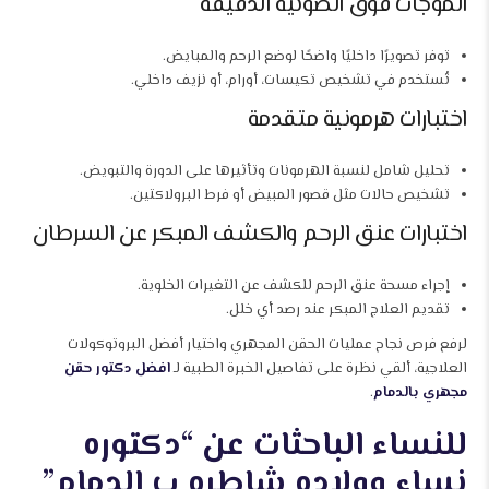
الموجات فوق الصوتية الدقيقة
توفر تصويرًا داخليًا واضحًا لوضع الرحم والمبايض.
تُستخدم في تشخيص تكيسات، أورام، أو نزيف داخلي.
اختبارات هرمونية متقدمة
تحليل شامل لنسبة الهرمونات وتأثيرها على الدورة والتبويض.
تشخيص حالات مثل قصور المبيض أو فرط البرولاكتين.
اختبارات عنق الرحم والكشف المبكر عن السرطان
إجراء مسحة عنق الرحم للكشف عن التغيرات الخلوية.
تقديم العلاج المبكر عند رصد أي خلل.
لرفع فرص نجاح عمليات الحقن المجهري واختيار أفضل البروتوكولات
العلاجية، ألقي نظرة على تفاصيل الخبرة الطبية لـ
افضل دكتور حقن
مجهري بالدمام
.
للنساء الباحثات عن “دكتوره
نساء وولاده شاطره ب الدمام”